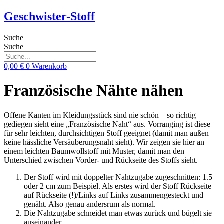
Zum
Geschwister-Stoff
Inhalt
springen
Suche
Suche
0,00
€
0
Warenkorb
Französische Nähte nähen
Offene Kanten im Kleidungsstück sind nie schön – so richtig
gediegen sieht eine „Französische Naht“ aus. Vorranging ist diese
für sehr leichten, durchsichtigen Stoff geeignet (damit man außen
keine hässliche Versäuberungsnaht sieht). Wir zeigen sie hier an
einem leichten Baumwollstoff mit Muster, damit man den
Unterschied zwischen Vorder- und Rückseite des Stoffs sieht.
Der Stoff wird mit doppelter Nahtzugabe zugeschnitten: 1.5
oder 2 cm zum Beispiel. Als erstes wird der Stoff Rückseite
auf Rückseite (!)/Links auf Links zusammengesteckt und
genäht. Also genau andersrum als normal.
Die Nahtzugabe schneidet man etwas zurück und bügelt sie
auseinander.