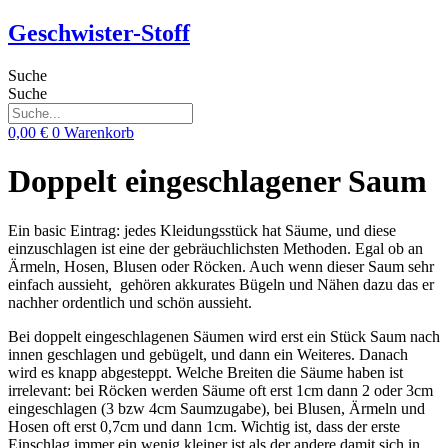
Zum
Geschwister-Stoff
Inhalt
springen
Suche
Suche
0,00
€
0
Warenkorb
Doppelt eingeschlagener Saum
Ein basic Eintrag: jedes Kleidungsstück hat Säume, und diese
einzuschlagen ist eine der gebräuchlichsten Methoden. Egal ob an
Ärmeln, Hosen, Blusen oder Röcken. Auch wenn dieser Saum sehr
einfach aussieht, gehören akkurates Bügeln und Nähen dazu das er
nachher ordentlich und schön aussieht.
Bei doppelt eingeschlagenen Säumen wird erst ein Stück Saum nach
innen geschlagen und gebügelt, und dann ein Weiteres. Danach
wird es knapp abgesteppt. Welche Breiten die Säume haben ist
irrelevant: bei Röcken werden Säume oft erst 1cm dann 2 oder 3cm
eingeschlagen (3 bzw 4cm Saumzugabe), bei Blusen, Ärmeln und
Hosen oft erst 0,7cm und dann 1cm. Wichtig ist, dass der erste
Einschlag immer ein wenig kleiner ist als der andere damit sich in