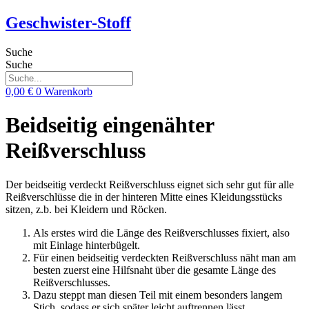
Zum
Geschwister-Stoff
Inhalt
springen
Suche
Suche
0,00
€
0
Warenkorb
Beidseitig eingenähter
Reißverschluss
Der beidseitig verdeckt Reißverschluss eignet sich sehr gut für alle
Reißverschlüsse die in der hinteren Mitte eines Kleidungsstücks
sitzen, z.b. bei Kleidern und Röcken.
Als erstes wird die Länge des Reißverschlusses fixiert, also
mit Einlage hinterbügelt.
Für einen beidseitig verdeckten Reißverschluss näht man am
besten zuerst eine Hilfsnaht über die gesamte Länge des
Reißverschlusses.
Dazu steppt man diesen Teil mit einem besonders langem
Stich, sodass er sich später leicht auftrennen lässt.